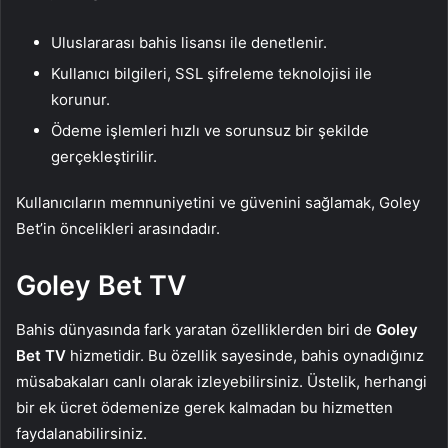
Uluslararası bahis lisansı ile denetlenir.
Kullanıcı bilgileri, SSL şifreleme teknolojisi ile
korunur.
Ödeme işlemleri hızlı ve sorunsuz bir şekilde
gerçekleştirilir.
Kullanıcıların memnuniyetini ve güvenini sağlamak, Goley
Bet’in öncelikleri arasındadır.
Goley Bet TV
Bahis dünyasında fark yaratan özelliklerden biri de
Goley
Bet TV
hizmetidir. Bu özellik sayesinde, bahis oynadığınız
müsabakaları canlı olarak izleyebilirsiniz. Üstelik, herhangi
bir ek ücret ödemenize gerek kalmadan bu hizmetten
faydalanabilirsiniz.