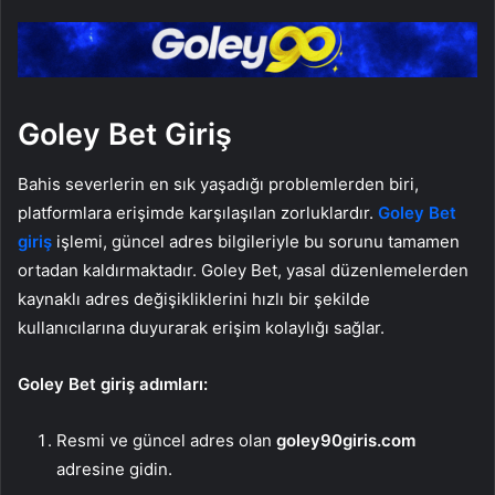
Goley Bet Giriş
Bahis severlerin en sık yaşadığı problemlerden biri,
platformlara erişimde karşılaşılan zorluklardır.
Goley Bet
giriş
işlemi, güncel adres bilgileriyle bu sorunu tamamen
ortadan kaldırmaktadır. Goley Bet, yasal düzenlemelerden
kaynaklı adres değişikliklerini hızlı bir şekilde
kullanıcılarına duyurarak erişim kolaylığı sağlar.
Goley Bet giriş adımları:
Resmi ve güncel adres olan
goley90giris.com
adresine gidin.