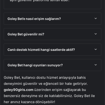
Goley Bet’e nasıl erişim sağlarım?
Goley Bet güvenilir mi?
Canlı destek hizmeti hangi saatlerde aktif?
Goley Bet hangi oyunları sunuyor?
Goley Bet, kullanıcı dostu hizmet anlayışıyla bahis
deneyimini güvenilir ve eğlenceli bir hale getiriyor.
goley90giris.com
üzerinden erişim sağlayarak bu
benzersiz deneyime siz de katılabilirsiniz. Goley Bet ile
her anınız kazanca dönüşebilir!