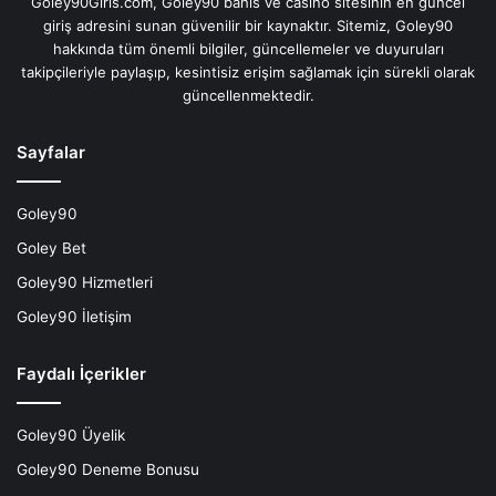
Goley90Giris.com, Goley90 bahis ve casino sitesinin en güncel
giriş adresini sunan güvenilir bir kaynaktır. Sitemiz, Goley90
hakkında tüm önemli bilgiler, güncellemeler ve duyuruları
takipçileriyle paylaşıp, kesintisiz erişim sağlamak için sürekli olarak
güncellenmektedir.
Sayfalar
Goley90
Goley Bet
Goley90 Hizmetleri
Goley90 İletişim
Faydalı İçerikler
Goley90 Üyelik
Goley90 Deneme Bonusu