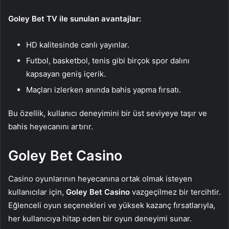
Goley Bet TV ile sunulan avantajlar:
HD kalitesinde canlı yayınlar.
Futbol, basketbol, tenis gibi birçok spor dalını
kapsayan geniş içerik.
Maçları izlerken anında bahis yapma fırsatı.
Bu özellik, kullanıcı deneyimini bir üst seviyeye taşır ve
bahis heyecanını artırır.
Goley Bet Casino
Casino oyunlarının heyecanına ortak olmak isteyen
kullanıcılar için,
Goley Bet Casino
vazgeçilmez bir tercihtir.
Eğlenceli oyun seçenekleri ve yüksek kazanç fırsatlarıyla,
her kullanıcıya hitap eden bir oyun deneyimi sunar.