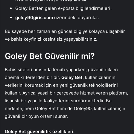
Goley Bet’ten gelen e-posta bilgilendirmeleri.
goley90giris.com
üzerindeki duyurular.
Bu sayede her zaman en güncel bilgiye kolayca ulaşabilir
ve bahis keyfinizi kesintisiz yaşayabilirsiniz.
Goley Bet Güvenilir mi?
Bahis siteleri arasında tercih yaparken, güvenilirlik en
önemli kriterlerden biridir.
Goley Bet
, kullanıcılarının
verilerini korumak için en yeni güvenlik teknolojilerini
kullanır. Ayrıca, yasal bir çerçevede hizmet veren platform,
lisanslı bir yapı ile faaliyetlerini sürdürmektedir. Bu
nedenle, hem Goley Bet hem de Goley90, kullanıcılar için
güvenli bir oyun ortamı sunar.
Goley Bet güvenilirlik özellikleri: