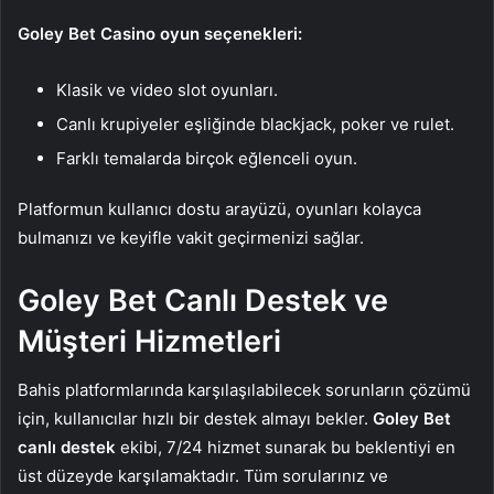
Goley Bet Casino oyun seçenekleri:
Klasik ve video slot oyunları.
Canlı krupiyeler eşliğinde blackjack, poker ve rulet.
Farklı temalarda birçok eğlenceli oyun.
Platformun kullanıcı dostu arayüzü, oyunları kolayca
bulmanızı ve keyifle vakit geçirmenizi sağlar.
Goley Bet Canlı Destek ve
Müşteri Hizmetleri
Bahis platformlarında karşılaşılabilecek sorunların çözümü
için, kullanıcılar hızlı bir destek almayı bekler.
Goley Bet
canlı destek
ekibi, 7/24 hizmet sunarak bu beklentiyi en
üst düzeyde karşılamaktadır. Tüm sorularınız ve