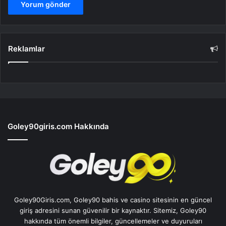
Reklamlar
Goley90giris.com Hakkında
Goley90Giris.com, Goley90 bahis ve casino sitesinin en güncel
giriş adresini sunan güvenilir bir kaynaktır. Sitemiz, Goley90
hakkında tüm önemli bilgiler, güncellemeler ve duyuruları