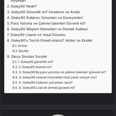
Yorumları
Goley90 Nedir?
Goley90 Güvenilir mi? İnceleme ve Analiz
Goley90 Kullanıcı Yorumları ve Deneyimleri
Para Yatırma ve Çekme İşlemleri Güvenli mi?
Goley90 Müşteri Hizmetleri ve Destek Kalitesi
Goley90 Lisans ve Yasal Durumu
Goley90’u Tercih Etmeli misiniz? Artılar ve Eksiler
Artılar
Eksiler
Sıkça Sorulan Sorular
1. Goley90 güvenilir mi?
2. Goley90 lisanslı mı?
3. Goley90’da para yatırma ve çekme işlemleri güvenli mi?
4. Goley90 müşteri hizmetleri hızlı yanıt veriyor mu?
5. Goley90 kullanıcı yorumları nasıl?
6. Goley90’u tercih etmek güvenli mi?