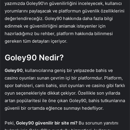
yazımızda Goley90’ın güvenilirliğini inceleyecek, kullanıcı
yorumlarını paylaşacak ve platformun güvenlik özelliklerini
değerlendireceğiz. Goley90 hakkında daha fazla bilgi
edinmek ve güvenilirliğini anlamak isteyenler için
hazırladığımız bu rehber, platform hakkında bilinmesi
gereken tüm detayları içeriyor.
Goley90 Nedir?
Goley90
, kullanıcılarına geniş bir yelpazede bahis ve
casino oyunları sunan çevrim içi bir platformdur. Platform,
spor bahisleri, canlı bahis, slot oyunları ve casino gibi farklı
oyun seçenekleriyle dikkat çekiyor. Özellikle son yıllarda
artan popülaritesi ile öne çıkan Goley90, bahis tutkunlarına
güvenli bir ortamda eğlence sunmayı hedefliyor.
Peki,
Goley90 güvenilir bir site mi?
Bu sorunun yanıtını