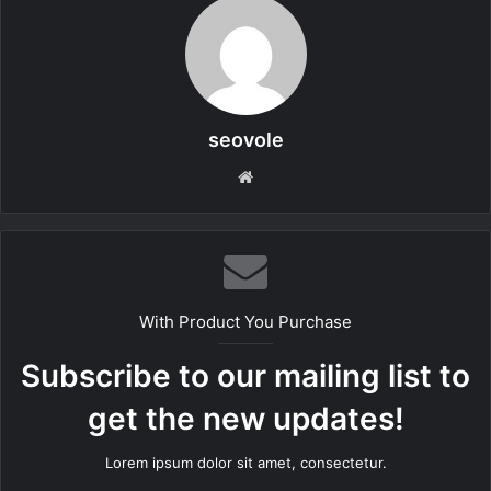
seovole
Web
sitesi
With Product You Purchase
Subscribe to our mailing list to
get the new updates!
Lorem ipsum dolor sit amet, consectetur.