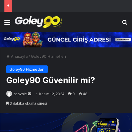
Menü
Ar
Anasayfa
/
Goley90 Hizmetleri
Goley90 Hizmetleri
Goley90 Güvenilir mi?
Bir
seovole
Kasım 12, 2024
0
48
e-
3 dakika okuma süresi
posta
göndermek