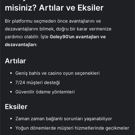
misiniz? Artılar ve Eksiler
Bir platformu seçmeden önce avantajlarını ve
dezavantajlarını bilmek, doğru bir karar vermenize
yardımcı olabilir. İşte
Goley90’un avantajları ve
dezavantajları
:
Artılar
Geniş bahis ve casino oyun seçenekleri
7/24 müşteri desteği
Güvenilir ödeme yöntemleri
Eksiler
Zaman zaman bağlantı sorunları yaşanabiliyor
Yoğun dönemlerde müşteri hizmetlerinde gecikmeler