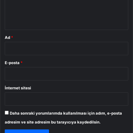
u
m
*
Ad
*
E-posta
*
İnternet sitesi
Daha sonraki yorumlarımda kullanılması için adım, e-posta
adresim ve site adresim bu tarayıcıya kaydedilsin.