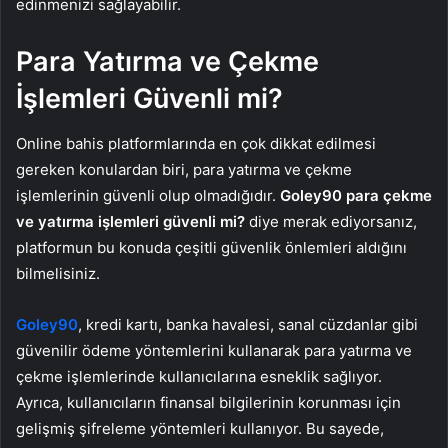
edinmenizi sağlayabilir.
Para Yatırma ve Çekme
İşlemleri Güvenli mi?
Online bahis platformlarında en çok dikkat edilmesi
gereken konulardan biri, para yatırma ve çekme
işlemlerinin güvenli olup olmadığıdır.
Goley90 para çekme
ve yatırma işlemleri güvenli mi?
diye merak ediyorsanız,
platformun bu konuda çeşitli güvenlik önlemleri aldığını
bilmelisiniz.
Goley90
, kredi kartı, banka havalesi, sanal cüzdanlar gibi
güvenilir ödeme yöntemlerini kullanarak para yatırma ve
çekme işlemlerinde kullanıcılarına esneklik sağlıyor.
Ayrıca, kullanıcıların finansal bilgilerinin korunması için
gelişmiş şifreleme yöntemleri kullanıyor. Bu sayede,