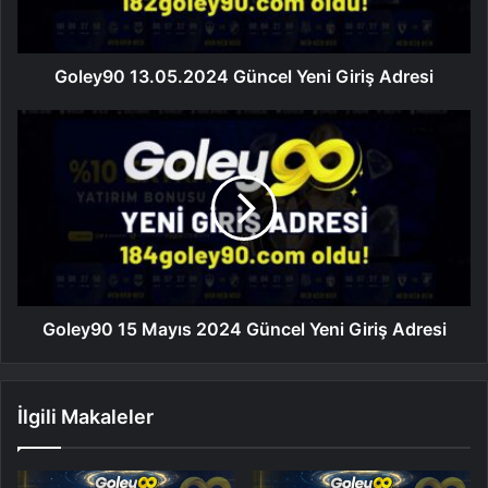
Goley90 13.05.2024 Güncel Yeni Giriş Adresi
Goley90 15 Mayıs 2024 Güncel Yeni Giriş Adresi
İlgili Makaleler