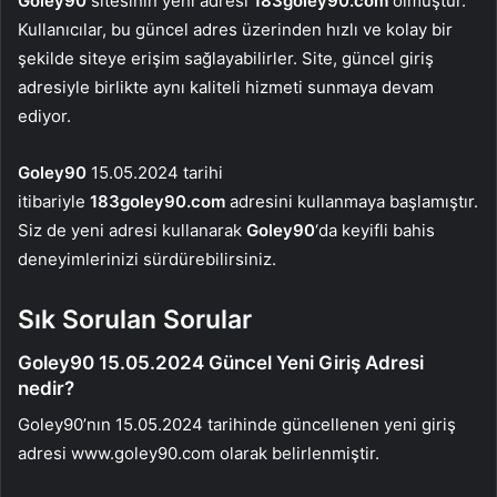
Goley90
sitesinin yeni adresi
183goley90.com
olmuştur.
Kullanıcılar, bu güncel adres üzerinden hızlı ve kolay bir
şekilde siteye erişim sağlayabilirler. Site, güncel giriş
adresiyle birlikte aynı kaliteli hizmeti sunmaya devam
ediyor.
Goley90
15.05.2024 tarihi
itibariyle
183goley90.com
adresini kullanmaya başlamıştır.
Siz de yeni adresi kullanarak
Goley90
‘da keyifli bahis
deneyimlerinizi sürdürebilirsiniz.
Sık Sorulan Sorular
Goley90 15.05.2024 Güncel Yeni Giriş Adresi
nedir?
Goley90’nın 15.05.2024 tarihinde güncellenen yeni giriş
adresi www.goley90.com olarak belirlenmiştir.