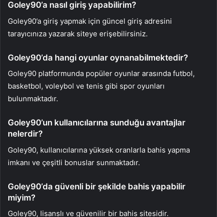
Goley90’a nasıl giriş yapabilirim?
Goley90’a giriş yapmak için güncel giriş adresini
tarayıcınıza yazarak siteye erişebilirsiniz.
Goley90’da hangi oyunlar oynanabilmektedir?
Goley90 platformunda popüler oyunlar arasında futbol,
basketbol, voleybol ve tenis gibi spor oyunları
bulunmaktadır.
Goley90’un kullanıcılarına sunduğu avantajlar
nelerdir?
Goley90, kullanıcılarına yüksek oranlarla bahis yapma
imkanı ve çeşitli bonuslar sunmaktadır.
Goley90’da güvenli bir şekilde bahis yapabilir
miyim?
Goley90, lisanslı ve güvenilir bir bahis sitesidir.