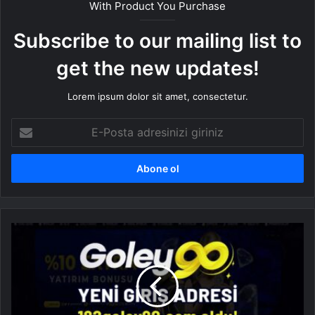
With Product You Purchase
Subscribe to our mailing list to
get the new updates!
Lorem ipsum dolor sit amet, consectetur.
E-
Posta
adresinizi
giriniz