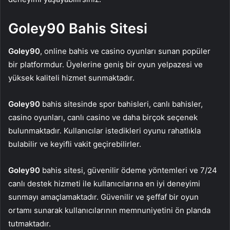
Goley90 Bahis Sitesi
Goley90
, online bahis ve casino oyunları sunan popüler
bir platformdur. Üyelerine geniş bir oyun yelpazesi ve
yüksek kaliteli hizmet sunmaktadır.
Goley90
bahis sitesinde spor bahisleri, canlı bahisler,
casino oyunları, canlı casino ve daha birçok seçenek
bulunmaktadır. Kullanıcılar istedikleri oyunu rahatlıkla
bulabilir ve keyifli vakit geçirebilirler.
Goley90
bahis sitesi, güvenilir ödeme yöntemleri ve 7/24
canlı destek hizmeti ile kullanıcılarına en iyi deneyimi
sunmayı amaçlamaktadır. Güvenilir ve şeffaf bir oyun
ortamı sunarak kullanıcılarının memnuniyetini ön planda
tutmaktadır.