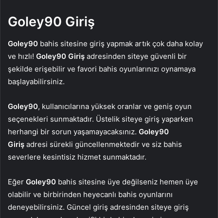
Goley90 Giriş
Goley90
bahis sitesine giriş yapmak artık çok daha kolay
ve hızlı!
Goley90 Giriş
adresinden siteye güvenli bir
şekilde erişebilir ve favori bahis oyunlarınızı oynamaya
başlayabilirsiniz.
Goley90
, kullanıcılarına yüksek oranlar ve geniş oyun
seçenekleri sunmaktadır. Üstelik siteye giriş yaparken
herhangi bir sorun yaşamayacaksınız.
Goley90
Giriş
adresi sürekli güncellenmektedir ve siz bahis
severlere kesintisiz hizmet sunmaktadır.
Eğer
Goley90
bahis sitesine üye değilseniz hemen üye
olabilir ve birbirinden heyecanlı bahis oyunlarını
deneyebilirsiniz. Güncel giriş adresinden siteye giriş