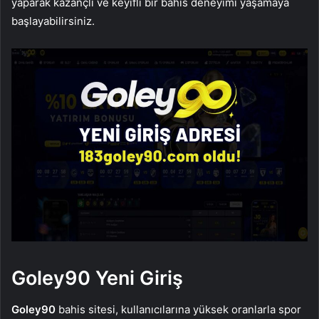
yaparak kazançlı ve keyifli bir bahis deneyimi yaşamaya
başlayabilirsiniz.
Goley90 Yeni Giriş
Goley90
bahis sitesi, kullanıcılarına yüksek oranlarla spor