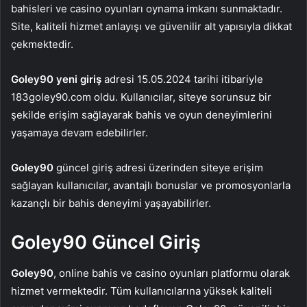
bahisleri ve casino oyunları oynama imkanı sunmaktadır.
Site, kaliteli hizmet anlayışı ve güvenilir alt yapısıyla dikkat
çekmektedir.
Goley90 yeni giriş
adresi 15.05.2024 tarihi itibariyle
183goley90.com oldu. Kullanıcılar, siteye sorunsuz bir
şekilde erişim sağlayarak bahis ve oyun deneyimlerini
yaşamaya devam edebilirler.
Goley90
güncel giriş adresi üzerinden siteye erişim
sağlayan kullanıcılar, avantajlı bonuslar ve promosyonlarla
kazançlı bir bahis deneyimi yaşayabilirler.
Goley90 Güncel Giriş
Goley90
, online bahis ve casino oyunları platformu olarak
hizmet vermektedir. Tüm kullanıcılarına yüksek kaliteli