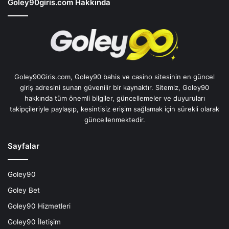
Goley90giris.com Hakkında
Goley90Giris.com, Goley90 bahis ve casino sitesinin en güncel
giriş adresini sunan güvenilir bir kaynaktır. Sitemiz, Goley90
hakkında tüm önemli bilgiler, güncellemeler ve duyuruları
takipçileriyle paylaşıp, kesintisiz erişim sağlamak için sürekli olarak
güncellenmektedir.
Sayfalar
Goley90
Goley Bet
Goley90 Hizmetleri
Goley90 İletişim