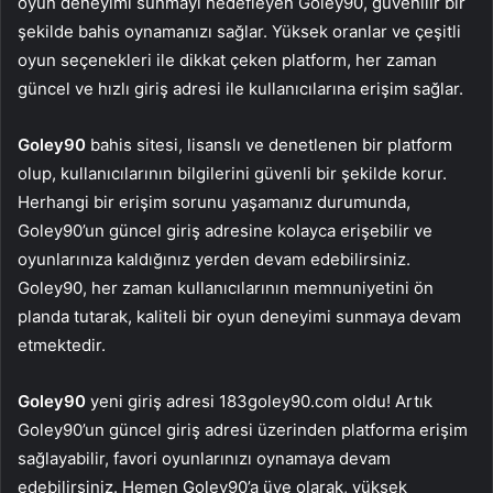
oyun deneyimi sunmayı hedefleyen Goley90, güvenilir bir
şekilde bahis oynamanızı sağlar. Yüksek oranlar ve çeşitli
oyun seçenekleri ile dikkat çeken platform, her zaman
güncel ve hızlı giriş adresi ile kullanıcılarına erişim sağlar.
Goley90
bahis sitesi, lisanslı ve denetlenen bir platform
olup, kullanıcılarının bilgilerini güvenli bir şekilde korur.
Herhangi bir erişim sorunu yaşamanız durumunda,
Goley90’un güncel giriş adresine kolayca erişebilir ve
oyunlarınıza kaldığınız yerden devam edebilirsiniz.
Goley90, her zaman kullanıcılarının memnuniyetini ön
planda tutarak, kaliteli bir oyun deneyimi sunmaya devam
etmektedir.
Goley90
yeni giriş adresi 183goley90.com oldu! Artık
Goley90’un güncel giriş adresi üzerinden platforma erişim
sağlayabilir, favori oyunlarınızı oynamaya devam
edebilirsiniz. Hemen Goley90’a üye olarak, yüksek