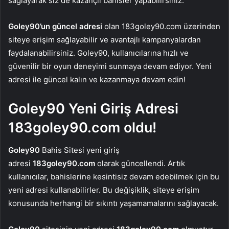
sağlayarak siz de kazançlı bahisler yapabilirsiniz.
Goley90’un güncel adresi
olan 183goley90.com üzerinden
siteye erişim sağlayabilir ve avantajlı kampanyalardan
faydalanabilirsiniz. Goley90, kullanıcılarına hızlı ve
güvenilir bir oyun deneyimi sunmaya devam ediyor. Yeni
adresi ile güncel kalın ve kazanmaya devam edin!
Goley90 Yeni Giriş Adresi
183goley90.com oldu!
Goley90
Bahis Sitesi yeni giriş
adresi
183goley90.com
olarak güncellendi. Artık
kullanıcılar, bahislerine kesintisiz devam edebilmek için bu
yeni adresi kullanabilirler. Bu değişiklik, siteye erişim
konusunda herhangi bir sıkıntı yaşamamalarını sağlayacak.