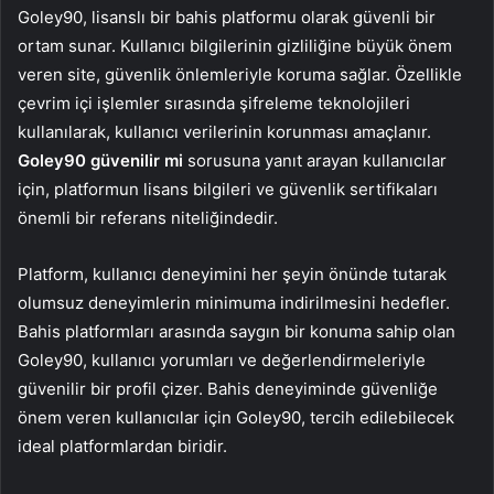
Goley90, lisanslı bir bahis platformu olarak güvenli bir
ortam sunar. Kullanıcı bilgilerinin gizliliğine büyük önem
veren site, güvenlik önlemleriyle koruma sağlar. Özellikle
çevrim içi işlemler sırasında şifreleme teknolojileri
kullanılarak, kullanıcı verilerinin korunması amaçlanır.
Goley90 güvenilir mi
sorusuna yanıt arayan kullanıcılar
için, platformun lisans bilgileri ve güvenlik sertifikaları
önemli bir referans niteliğindedir.
Platform, kullanıcı deneyimini her şeyin önünde tutarak
olumsuz deneyimlerin minimuma indirilmesini hedefler.
Bahis platformları arasında saygın bir konuma sahip olan
Goley90, kullanıcı yorumları ve değerlendirmeleriyle
güvenilir bir profil çizer. Bahis deneyiminde güvenliğe
önem veren kullanıcılar için Goley90, tercih edilebilecek
ideal platformlardan biridir.