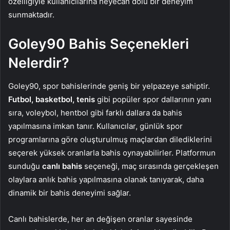
özelliğiyle kullanıcılarına heyecan dolu bir deneyim
sunmaktadır.
Goley90 Bahis Seçenekleri
Nelerdir?
Goley90, spor bahislerinde geniş bir yelpazeye sahiptir.
Futbol, basketbol, tenis
gibi popüler spor dallarının yanı
sıra, voleybol, hentbol gibi farklı dallara da bahis
yapılmasına imkan tanır. Kullanıcılar, günlük spor
programlarına göre oluşturulmuş maçlardan dilediklerini
seçerek yüksek oranlarla bahis oynayabilirler. Platformun
sunduğu
canlı bahis
seçeneği, maç sırasında gerçekleşen
olaylara anlık bahis yapılmasına olanak tanıyarak, daha
dinamik bir bahis deneyimi sağlar.
Canlı bahislerde, her an değişen oranlar sayesinde