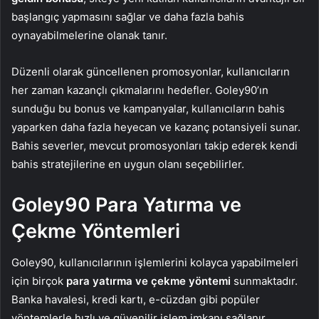
başlangıç yapmasını sağlar ve daha fazla bahis
oynayabilmelerine olanak tanır.
Düzenli olarak güncellenen promosyonlar, kullanıcıların
her zaman kazançlı çıkmalarını hedefler. Goley90’ın
sunduğu bu bonus ve kampanyalar, kullanıcıların bahis
yaparken daha fazla heyecan ve kazanç potansiyeli sunar.
Bahis severler, mevcut promosyonları takip ederek kendi
bahis stratejilerine en uygun olanı seçebilirler.
Goley90 Para Yatırma ve
Çekme Yöntemleri
Goley90, kullanıcılarının işlemlerini kolayca yapabilmeleri
için birçok
para yatırma ve çekme yöntemi
sunmaktadır.
Banka havalesi, kredi kartı, e-cüzdan gibi popüler
yöntemlerle hızlı ve güvenilir işlem imkanı sağlanır.