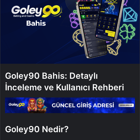
Goley90 Bahis: Detaylı
İnceleme ve Kullanıcı Rehberi
Goley90 Nedir?