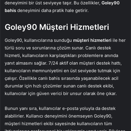
deneyimini bir üst seviyeye taşır. Bu özellikler,
Goley90
bahis
deneyimini daha pratik hale getirir.
Goley90 Müşteri Hizmetleri
Goley90, kullanıcılarına sunduğu
müşteri hizmetleri
ile her
türlü soru ve sorunlarına çözüm sunar. Canlı destek
hizmeti, kullanıcıların karşılaştıkları problemlere anında
yanıt almasını sağlar. 7/24 aktif olan müşteri destek hattı,
kullanıcıların memnuniyetini en üst seviyede tutmak için
çalışır. Özellikle canlı bahis sırasında yaşanabilecek acil
durumlar için hızlı çözümler sunan canlı destek ekibi,
kullanıcılar için güven verici bir unsur olarak öne çıkar.
Bunun yanı sıra, kullanıcılar e-posta yoluyla da destek
alabilirler. Kullanıcı deneyimini önemseyen Goley90,
müşteri hizmetleri ekibi sayesinde kullanıcıların tüm