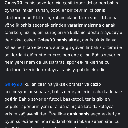
Goley90
, bahis severler için çeşitli spor dallarında bahis
oynama imkanı sunan, popüler bir çevrim içi bahis
platformudur. Platform, kullanıcıların farklı spor dallarına
yönelik bahis seçeneklerinden yararlanmalarına olanak
tanırken, hızlı işlem süreçleri ve kullanıcı dostu arayüzüyle
de dikkat çeker.
Goley90 bahis sitesi
, geniş bir kullanıcı
kitlesine hitap ederken, sunduğu güvenilir bahis ortamı ile
sektördeki diğer siteler arasında öne çıkar. Bahis severler,
hem yerel hem de uluslararası spor etkinliklerine bu
platform üzerinden kolayca bahis yapabilmektedir.
Goley90
, kullanıcılarına yüksek oranlar ve cazip
promosyonlar sunarak, bahis deneyimlerini daha karlı hale
getirir. Bahis severler futbol, basketbol, tenis gibi en
popüler sporların yanı sıra, daha niş dallara da kolayca
erişim sağlayabilirler. Özellikle
canlı bahis
seçenekleriyle
oyun sürecine anında müdahil olma imkanı sunan site, bu