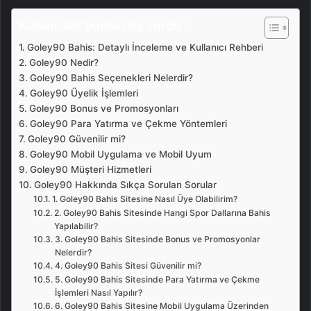
Kullanıcılar bunları da sordu :
Goley90 Bahis: Detaylı İnceleme ve Kullanıcı Rehberi
Goley90 Nedir?
Goley90 Bahis Seçenekleri Nelerdir?
Goley90 Üyelik İşlemleri
Goley90 Bonus ve Promosyonları
Goley90 Para Yatırma ve Çekme Yöntemleri
Goley90 Güvenilir mi?
Goley90 Mobil Uygulama ve Mobil Uyum
Goley90 Müşteri Hizmetleri
Goley90 Hakkında Sıkça Sorulan Sorular
1. Goley90 Bahis Sitesine Nasıl Üye Olabilirim?
2. Goley90 Bahis Sitesinde Hangi Spor Dallarına Bahis
Yapılabilir?
3. Goley90 Bahis Sitesinde Bonus ve Promosyonlar
Nelerdir?
4. Goley90 Bahis Sitesi Güvenilir mi?
5. Goley90 Bahis Sitesinde Para Yatırma ve Çekme
İşlemleri Nasıl Yapılır?
6. Goley90 Bahis Sitesine Mobil Uygulama Üzerinden