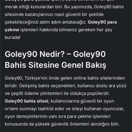
merak ettiği konulardan biri. Bu yazımızda, Goley90 bahis
sitesinde kazançlarınızı nasıl güvenli bir şekilde
çekebileceğinizi adım adım anlatacağız.
Goley90 para
çekme
işlemleri hakkında bilmeniz gereken her şey
burada!
Goley90 Nedir? – Goley90
Bahis Sitesine Genel Bakış
Goley90, Türkiye’nin önde gelen online bahis sitelerinden
biridir. Gelişmiş bahis seçenekleri, kullanıcı dostu ara yüzü
ve çeşitli ödeme yöntemleri ile oldukça popülerdir.
Goley90 bahis sitesi
, kullanıcılarına güvenli bir oyun
ortamı sunmayı taahhüt eder ve siteyi kullanan oyuncular,
oyun deneyimlerinin yanı sıra para çekme işlemleri
konusunda da yüksek güvenlik önlemleri alındığını bilir.