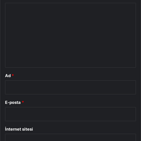
Y
o
r
u
m
*
Ad
*
E-posta
*
İnternet sitesi