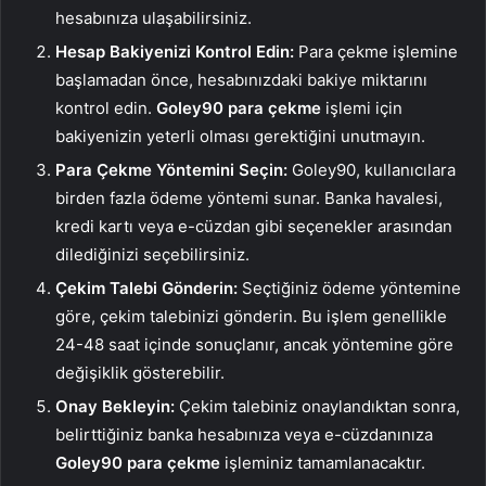
hesabınıza ulaşabilirsiniz.
Hesap Bakiyenizi Kontrol Edin:
Para çekme işlemine
başlamadan önce, hesabınızdaki bakiye miktarını
kontrol edin.
Goley90 para çekme
işlemi için
bakiyenizin yeterli olması gerektiğini unutmayın.
Para Çekme Yöntemini Seçin:
Goley90, kullanıcılara
birden fazla ödeme yöntemi sunar. Banka havalesi,
kredi kartı veya e-cüzdan gibi seçenekler arasından
dilediğinizi seçebilirsiniz.
Çekim Talebi Gönderin:
Seçtiğiniz ödeme yöntemine
göre, çekim talebinizi gönderin. Bu işlem genellikle
24-48 saat içinde sonuçlanır, ancak yöntemine göre
değişiklik gösterebilir.
Onay Bekleyin:
Çekim talebiniz onaylandıktan sonra,
belirttiğiniz banka hesabınıza veya e-cüzdanınıza
Goley90 para çekme
işleminiz tamamlanacaktır.