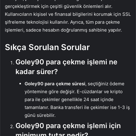
gerçekleştirmek için çeşitli güvenlik önlemleri alır.
Kullanıcıların kişisel ve finansal bilgilerini korumak için SSL
şifreleme teknolojisi kullanılır. Ayrıca, tüm para çekme
işlemleri, sadece hesabın doğrulanmış sahibine yapılır.
Sıkça Sorulan Sorular
Goley90 para çekme işlemi ne
kadar sürer?
Goley90 para çekme süresi
, seçtiğiniz ödeme
yöntemine göre değişir. E-cüzdanlar ve kripto
para ile çekimler genellikle 24 saat içinde
tamamlanır. Banka transferi ile çekimler ise 1-3 iş
günü sürebilir.
Goley90 para çekme işlemi için
minimum tutar nedir?