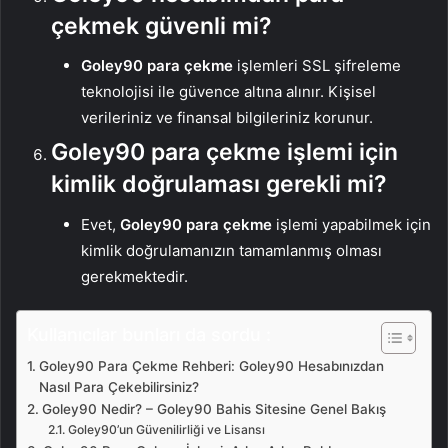
çekmek güvenli mi?
Goley90 para çekme
işlemleri SSL şifreleme
teknolojisi ile güvence altına alınır. Kişisel
verileriniz ve finansal bilgileriniz korunur.
Goley90 para çekme işlemi için
kimlik doğrulaması gerekli mi?
Evet,
Goley90 para çekme
işlemi yapabilmek için
kimlik doğrulamanızın tamamlanmış olması
gerekmektedir.
Kullanıcılar bunları da sordu :
Goley90 Para Çekme Rehberi: Goley90 Hesabınızdan
Nasıl Para Çekebilirsiniz?
Goley90 Nedir? – Goley90 Bahis Sitesine Genel Bakış
Goley90’un Güvenilirliği ve Lisansı