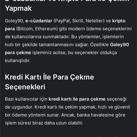
Yapmak
Goley90,
e-cüzdanlar
(PayPal, Skrill, Neteller) ve
kripto
para
(Bitcoin, Ethereum) gibi modern ödeme seçeneklerini
de kullanıcılarına sunmaktadır. Bu yöntemler, işlemlerin
hızlı bir şekilde tamamlanmasını sağlar. Özellikle
Goley90
para çekme
işleminiz acilse, bu seçenekler oldukça
kullanışlıdır.
Kredi Kartı İle Para Çekme
Seçenekleri
Bazı kullanıcılar için
kredi kartı ile para çekme
seçeneği
de uygundur. Kredi kartı ile çekim yapmak, hızlı ve güvenli
bir ödeme yöntemi sunar. Ancak, banka havalesine göre
işlem süresi biraz daha uzun olabilir.