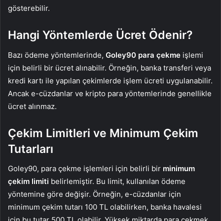
gösterebilir.
Hangi Yöntemlerde Ücret Ödenir?
Bazı ödeme yöntemlerinde,
Goley90 para çekme
işlemi
için belirli bir ücret alınabilir. Örneğin, banka transferi veya
kredi kartı ile yapılan çekimlerde işlem ücreti uygulanabilir.
Ancak e-cüzdanlar ve kripto para yöntemlerinde genellikle
ücret alınmaz.
Çekim Limitleri ve Minimum Çekim
Tutarları
Goley90, para çekme işlemleri için belirli bir
minimum
çekim limiti
belirlemiştir. Bu limit, kullanılan ödeme
yöntemine göre değişir. Örneğin, e-cüzdanlar için
minimum çekim tutarı 100 TL olabilirken, banka havalesi
için bu tutar 500 TL olabilir. Yüksek miktarda para çekmek