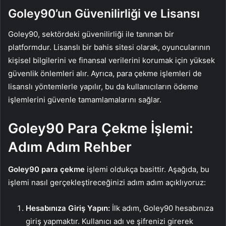
Goley90’un Güvenilirliği ve Lisansı
Goley90, sektördeki güvenilirliği ile tanınan bir
platformdur. Lisanslı bir bahis sitesi olarak, oyuncularının
kişisel bilgilerini ve finansal verilerini korumak için yüksek
güvenlik önlemleri alır. Ayrıca, para çekme işlemleri de
lisanslı yöntemlerle yapılır, bu da kullanıcıların ödeme
işlemlerini güvenle tamamlamalarını sağlar.
Goley90 Para Çekme İşlemi:
Adım Adım Rehber
Goley90 para çekme
işlemi oldukça basittir. Aşağıda, bu
işlemi nasıl gerçekleştireceğinizi adım adım açıklıyoruz:
Hesabınıza Giriş Yapın:
İlk adım, Goley90 hesabınıza
giriş yapmaktır. Kullanıcı adı ve şifrenizi girerek