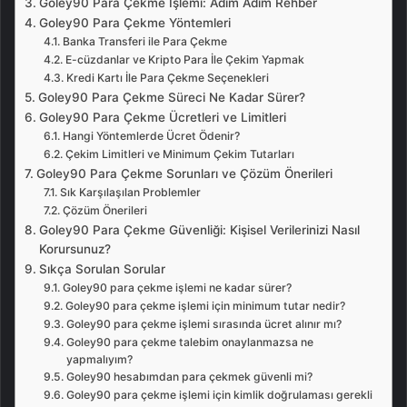
Goley90 Para Çekme İşlemi: Adım Adım Rehber
Goley90 Para Çekme Yöntemleri
Banka Transferi ile Para Çekme
E-cüzdanlar ve Kripto Para İle Çekim Yapmak
Kredi Kartı İle Para Çekme Seçenekleri
Goley90 Para Çekme Süreci Ne Kadar Sürer?
Goley90 Para Çekme Ücretleri ve Limitleri
Hangi Yöntemlerde Ücret Ödenir?
Çekim Limitleri ve Minimum Çekim Tutarları
Goley90 Para Çekme Sorunları ve Çözüm Önerileri
Sık Karşılaşılan Problemler
Çözüm Önerileri
Goley90 Para Çekme Güvenliği: Kişisel Verilerinizi Nasıl
Korursunuz?
Sıkça Sorulan Sorular
Goley90 para çekme işlemi ne kadar sürer?
Goley90 para çekme işlemi için minimum tutar nedir?
Goley90 para çekme işlemi sırasında ücret alınır mı?
Goley90 para çekme talebim onaylanmazsa ne
yapmalıyım?
Goley90 hesabımdan para çekmek güvenli mi?
Goley90 para çekme işlemi için kimlik doğrulaması gerekli