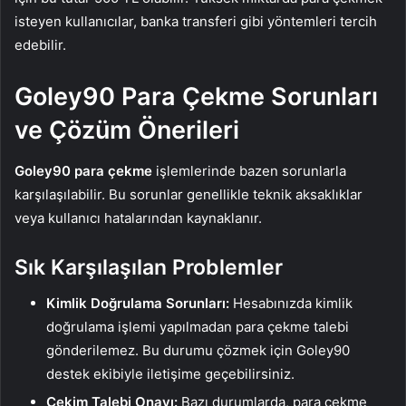
isteyen kullanıcılar, banka transferi gibi yöntemleri tercih
edebilir.
Goley90 Para Çekme Sorunları
ve Çözüm Önerileri
Goley90 para çekme
işlemlerinde bazen sorunlarla
karşılaşılabilir. Bu sorunlar genellikle teknik aksaklıklar
veya kullanıcı hatalarından kaynaklanır.
Sık Karşılaşılan Problemler
Kimlik Doğrulama Sorunları:
Hesabınızda kimlik
doğrulama işlemi yapılmadan para çekme talebi
gönderilemez. Bu durumu çözmek için Goley90
destek ekibiyle iletişime geçebilirsiniz.
Çekim Talebi Onayı:
Bazı durumlarda, para çekme