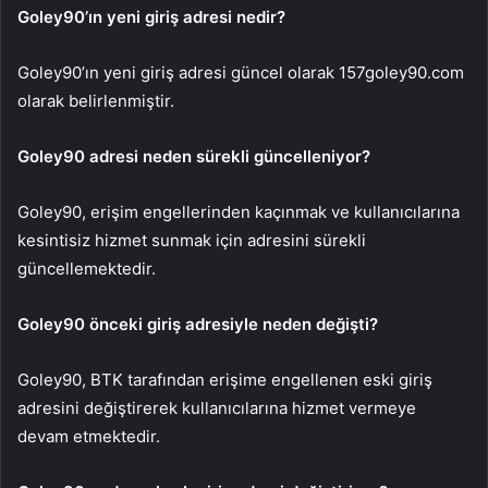
Goley90’ın yeni giriş adresi nedir?
Goley90’ın yeni giriş adresi güncel olarak 157goley90.com
olarak belirlenmiştir.
Goley90 adresi neden sürekli güncelleniyor?
Goley90, erişim engellerinden kaçınmak ve kullanıcılarına
kesintisiz hizmet sunmak için adresini sürekli
güncellemektedir.
Goley90 önceki giriş adresiyle neden değişti?
Goley90, BTK tarafından erişime engellenen eski giriş
adresini değiştirerek kullanıcılarına hizmet vermeye
devam etmektedir.