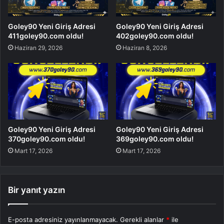
Goley90 Yeni Giriş Adresi
Goley90 Yeni Giriş Adresi
411goley90.com oldu!
402goley90.com oldu!
Haziran 29, 2026
Haziran 8, 2026
Goley90 Yeni Giriş Adresi
Goley90 Yeni Giriş Adresi
370goley90.com oldu!
369goley90.com oldu!
Mart 17, 2026
Mart 17, 2026
Bir yanıt yazın
E-posta adresiniz yayınlanmayacak.
Gerekli alanlar
*
ile