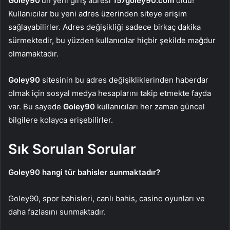
Goley90
‘un yeni giriş adresi
157goley90.com
oldu!
Kullanıcılar bu yeni adres üzerinden siteye erişim
sağlayabilirler. Adres değişikliği sadece birkaç dakika
sürmektedir, bu yüzden kullanıcılar hiçbir şekilde mağdur
olmamaktadır.
Goley90
sitesinin bu adres değişikliklerinden haberdar
olmak için sosyal medya hesaplarını takip etmekte fayda
var. Bu sayede
Goley90
kullanıcıları her zaman güncel
bilgilere kolayca erişebilirler.
Sık Sorulan Sorular
Goley90 hangi tür bahisler sunmaktadır?
Goley90, spor bahisleri, canlı bahis, casino oyunları ve
daha fazlasını sunmaktadır.