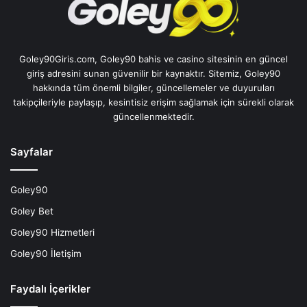
Goley90Giris.com, Goley90 bahis ve casino sitesinin en güncel
giriş adresini sunan güvenilir bir kaynaktır. Sitemiz, Goley90
hakkında tüm önemli bilgiler, güncellemeler ve duyuruları
takipçileriyle paylaşıp, kesintisiz erişim sağlamak için sürekli olarak
güncellenmektedir.
Sayfalar
Goley90
Goley Bet
Goley90 Hizmetleri
Goley90 İletişim
Faydalı İçerikler