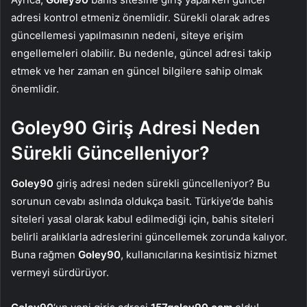
adresi kontrol etmeniz önemlidir. Sürekli olarak adres
güncellemesi yapılmasının nedeni, siteye erişim
engellemeleri olabilir. Bu nedenle, güncel adresi takip
etmek ve her zaman en güncel bilgilere sahip olmak
önemlidir.
Goley90 Giriş Adresi Neden
Sürekli Güncelleniyor?
Goley90
giriş adresi neden sürekli güncelleniyor? Bu
sorunun cevabı aslında oldukça basit. Türkiye’de bahis
siteleri yasal olarak kabul edilmediği için, bahis siteleri
belirli aralıklarla adreslerini güncellemek zorunda kalıyor.
Buna rağmen
Goley90
, kullanıcılarına kesintisiz hizmet
vermeyi sürdürüyor.