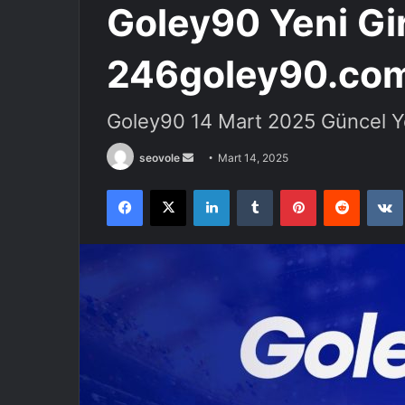
Goley90 Yeni Gir
246goley90.com
Goley90 14 Mart 2025 Güncel Ye
Bir
seovole
Mart 14, 2025
e-
Facebook
X
LinkedIn
Tumblr
Pinterest
Reddit
posta
göndermek