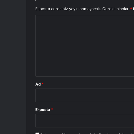
E-posta adresiniz yayınlanmayacak.
Gerekli alanlar
*
i
Y
o
r
u
m
*
Ad
*
E-posta
*