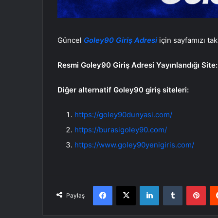
Güncel
Goley90 Giriş Adresi
için sayfamızı tak
Resmi Goley90 Giriş Adresi Yayınlandığı Site
Diğer alternatif Goley90 giriş siteleri:
https://goley90dunyasi.com/
https://burasigoley90.com/
https://www.goley90yenigiris.com/
Facebook
X
LinkedIn
Tumblr
Pint
Paylaş