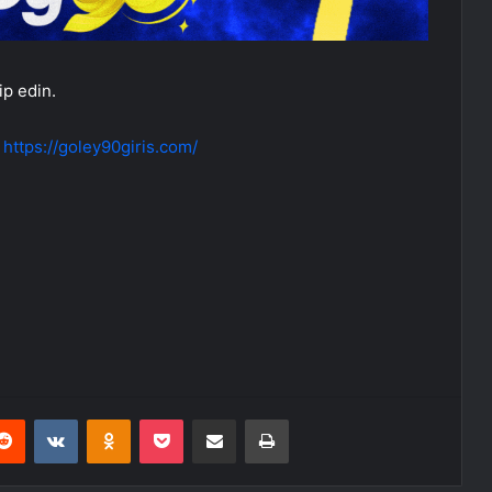
ip edin.
:
https://goley90giris.com/
erest
Reddit
VKontakte
Odnoklassniki
Pocket
E-Posta ile paylaş
Yazdır