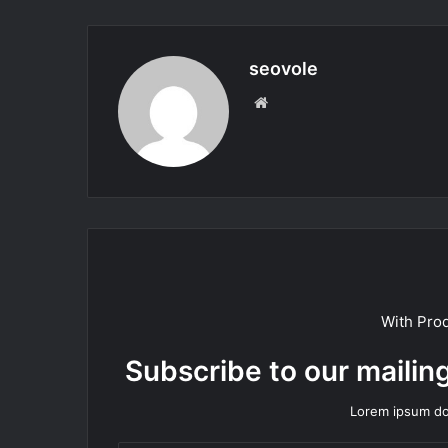
seovole
Web
sitesi
With Pro
Subscribe to our mailing
Lorem ipsum dol