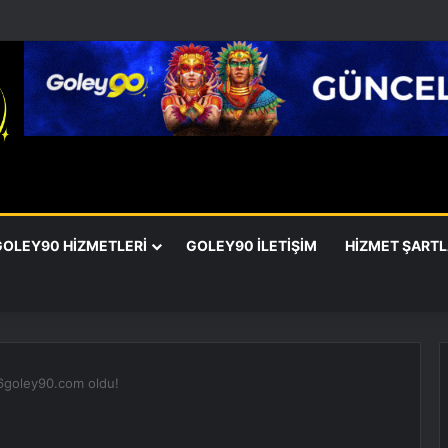
GOLEY90 HIZMETLERI
GOLEY90 İLETIŞIM
HIZMET ŞARTL
46goley90.com oldu!