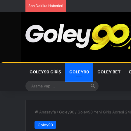
Son Dakika Haberleri
GOLEY90 GIRIŞ
GOLEY90
GOLEY BET
Arama
yap
...
Anasayfa
/
Goley90
/
Goley90 Yeni Giriş Adresi 2
Goley90