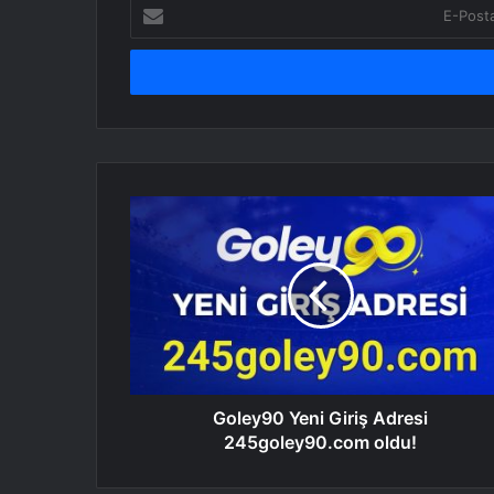
E-
Posta
adresinizi
giriniz
Goley90 Yeni Giriş Adresi
245goley90.com oldu!