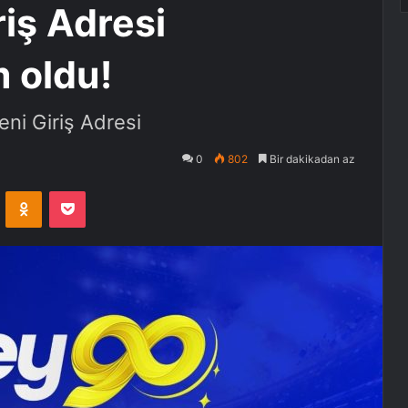
iş Adresi
 oldu!
ni Giriş Adresi
0
802
Bir dakikadan az
VKontakte
Odnoklassniki
Pocket