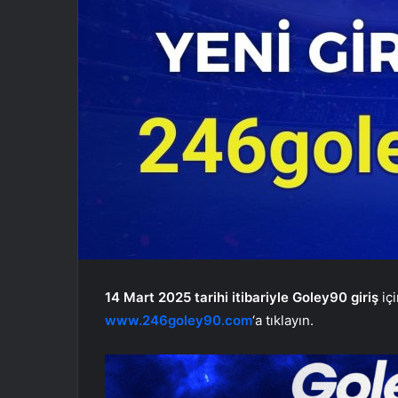
14 Mart 2025 tarihi itibariyle Goley90 giriş
iç
www.246goley90.com
‘a tıklayın.