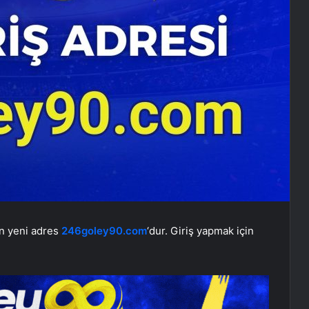
in yeni adres
246goley90.com
‘dur. Giriş yapmak için