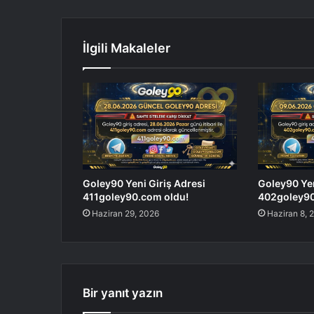
İlgili Makaleler
Goley90 Yeni Giriş Adresi
Goley90 Yen
411goley90.com oldu!
402goley90
Haziran 29, 2026
Haziran 8, 
Bir yanıt yazın