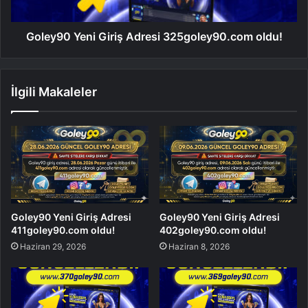
Goley90 Yeni Giriş Adresi 325goley90.com oldu!
İlgili Makaleler
Goley90 Yeni Giriş Adresi
Goley90 Yeni Giriş Adresi
411goley90.com oldu!
402goley90.com oldu!
Haziran 29, 2026
Haziran 8, 2026