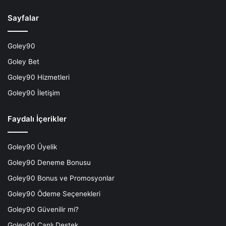
Sayfalar
Goley90
Goley Bet
Goley90 Hizmetleri
Goley90 İletişim
Faydalı İçerikler
Goley90 Üyelik
Goley90 Deneme Bonusu
Goley90 Bonus ve Promosyonlar
Goley90 Ödeme Seçenekleri
Goley90 Güvenilir mi?
Goley90 Canlı Destek