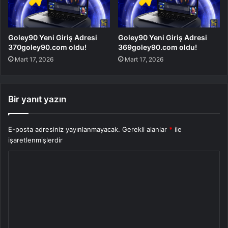
Goley90 Yeni Giriş Adresi
Goley90 Yeni Giriş Adresi
370goley90.com oldu!
369goley90.com oldu!
Mart 17, 2026
Mart 17, 2026
Bir yanıt yazın
E-posta adresiniz yayınlanmayacak.
Gerekli alanlar
*
ile
işaretlenmişlerdir
Y
o
r
u
m