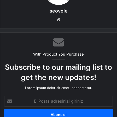
seovole
Web
sitesi
With Product You Purchase
Subscribe to our mailing list to
get the new updates!
Lorem ipsum dolor sit amet, consectetur.
E-
Posta
adresinizi
giriniz