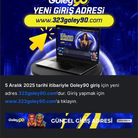
göndermek
5 Aralık 2025 tarihi itibariyle Goley90 giriş
için yeni
adres
323goley90.com
‘dur. Giriş yapmak için
www.323goley90.com
‘a tıklayın.