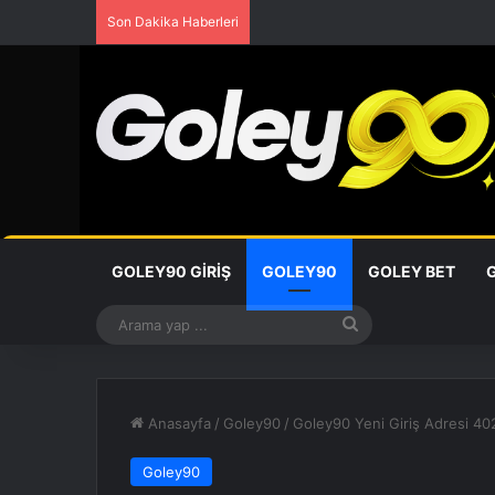
Son Dakika Haberleri
GOLEY90 GIRIŞ
GOLEY90
GOLEY BET
Arama
yap
...
Anasayfa
/
Goley90
/
Goley90 Yeni Giriş Adresi 4
Goley90