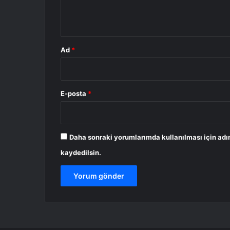
m
*
Ad
*
E-posta
*
Daha sonraki yorumlarımda kullanılması için adı
kaydedilsin.