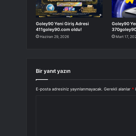
Goley90 Yeni Giriş Adresi
Goley90 Yen
411goley90.com oldu!
370goley90
Haziran 29, 2026
Mart 17, 20
Bir yanıt yazın
E-posta adresiniz yayınlanmayacak.
Gerekli alanlar
*
i
Y
o
r
u