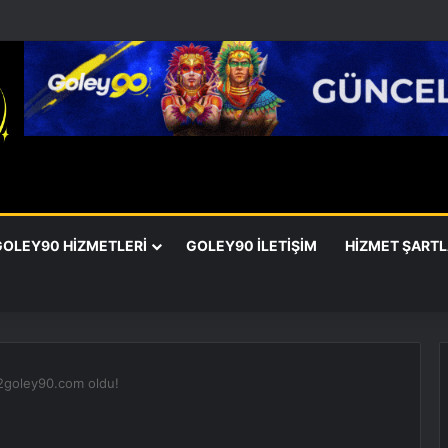
GOLEY90 HIZMETLERI
GOLEY90 İLETIŞIM
HIZMET ŞARTL
02goley90.com oldu!