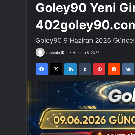
Goley90 Yeni Gir
402goley90.com
Goley90 9 Haziran 2026 Güncel 
Bir
seovole
Haziran 8, 2026
e-
Facebook
X
LinkedIn
Tumblr
Pinterest
Reddit
posta
göndermek