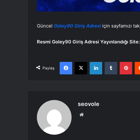
Güncel
Goley90 Giriş Adresi
için sayfamızı tak
Resmi Goley90 Giriş Adresi Yayınlandığı Site
Facebook
X
LinkedIn
Tumblr
Pint
Paylaş
seovole
Web
sitesi