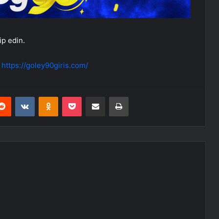
ip edin.
:
https://goley90giris.com/
erest
Reddit
VKontakte
Odnoklassniki
Pocket
E-Posta ile paylaş
Yazdır