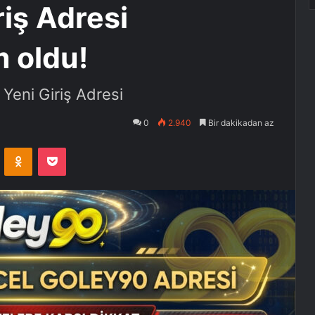
iş Adresi
 oldu!
Yeni Giriş Adresi
0
2.940
Bir dakikadan az
VKontakte
Odnoklassniki
Pocket