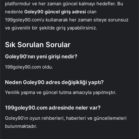
platformdur ve her zaman güncel kalmayı hedefler. Bu
nedenle
Goley90 güncel giriş adresi
olan
199goley90.com’u kullanarak her zaman siteye sorunsuz
ve güvenilir bir şekilde giriş yapabilirsiniz.
Sık Sorulan Sorular
Goley90’nın yeni girişi nedir?
199goley90.com oldu.
Neden Goley90 adres değişikliği yaptı?
Yenilik yapma ve güncel tutma amacıyla yapılmıştır.
199goley90.com adresinde neler var?
Goley90’ın oyun rehberleri, haberleri ve güncellemeleri
bulunmaktadır.