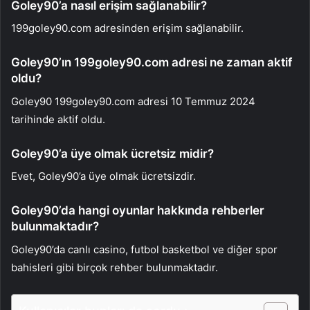
Goley90’a nasıl erişim sağlanabilir?
199goley90.com adresinden erişim sağlanabilir.
Goley90’ın 199goley90.com adresi ne zaman aktif
oldu?
Goley90 199goley90.com adresi 10 Temmuz 2024
tarihinde aktif oldu.
Goley90’a üye olmak ücretsiz midir?
Evet, Goley90’a üye olmak ücretsizdir.
Goley90’da hangi oyunlar hakkında rehberler
bulunmaktadır?
Goley90’da canlı casino, futbol basketbol ve diğer spor
bahisleri gibi birçok rehber bulunmaktadır.