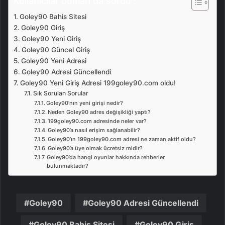
Kullanıcılar bunları da sordu :
Goley90 Bahis Sitesi
Goley90 Giriş
Goley90 Yeni Giriş
Goley90 Güncel Giriş
Goley90 Yeni Adresi
Goley90 Adresi Güncellendi
Goley90 Yeni Giriş Adresi 199goley90.com oldu!
Sık Sorulan Sorular
Goley90’nın yeni girişi nedir?
Neden Goley90 adres değişikliği yaptı?
199goley90.com adresinde neler var?
Goley90’a nasıl erişim sağlanabilir?
Goley90’ın 199goley90.com adresi ne zaman aktif oldu?
Goley90’a üye olmak ücretsiz midir?
Goley90’da hangi oyunlar hakkında rehberler
bulunmaktadır?
Goley90
Goley90 Adresi Güncellendi
Goley90 Bahis Sitesi
Goley90 Giriş