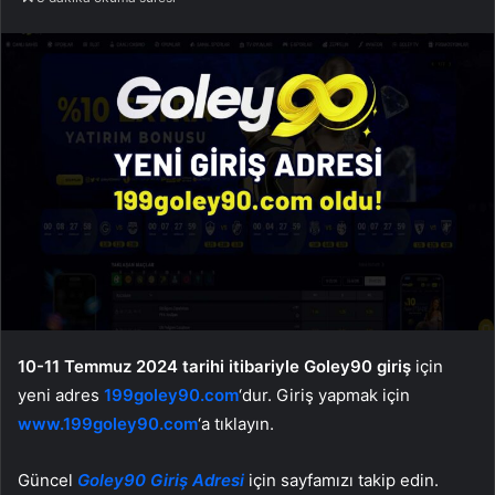
posta
göndermek
10-11 Temmuz 2024 tarihi itibariyle Goley90 giriş
için
yeni adres
199goley90.com
‘dur. Giriş yapmak için
www.199goley90.com
‘a tıklayın.
Güncel
Goley90 Giriş Adresi
için sayfamızı takip edin.