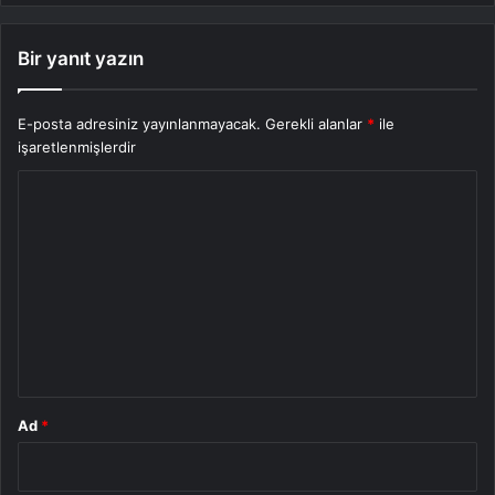
Bir yanıt yazın
E-posta adresiniz yayınlanmayacak.
Gerekli alanlar
*
ile
işaretlenmişlerdir
Y
o
r
u
m
*
Ad
*