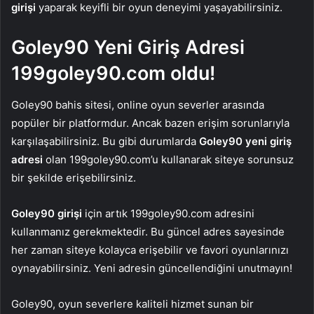
girişi
yaparak keyifli bir oyun deneyimi yaşayabilirsiniz.
Goley90 Yeni Giriş Adresi
199goley90.com oldu!
Goley90 bahis sitesi, online oyun severler arasında
popüler bir platformdur. Ancak bazen erişim sorunlarıyla
karşılaşabilirsiniz. Bu gibi durumlarda
Goley90 yeni giriş
adresi
olan 199goley90.com’u kullanarak siteye sorunsuz
bir şekilde erişebilirsiniz.
Goley90 girişi
için artık 199goley90.com adresini
kullanmanız gerekmektedir. Bu güncel adres sayesinde
her zaman siteye kolayca erişebilir ve favori oyunlarınızı
oynayabilirsiniz. Yeni adresin güncellendiğini unutmayın!
Goley90, oyun severlere kaliteli hizmet sunan bir