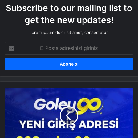
Subscribe to our mailing list to
get the new updates!
Lorem ipsum dolor sit amet, consectetur.
E-
Posta
adresinizi
giriniz