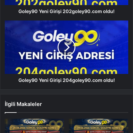
Goley90 Yeni Girişi 202goley90.com oldu!
Goley90 Yeni Girişi 204goley90.com oldu!
İlgili Makaleler