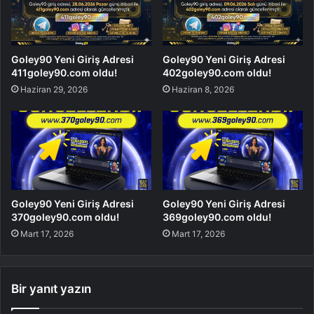
Goley90 Yeni Giriş Adresi
Goley90 Yeni Giriş Adresi
411goley90.com oldu!
402goley90.com oldu!
Haziran 29, 2026
Haziran 8, 2026
Goley90 Yeni Giriş Adresi
Goley90 Yeni Giriş Adresi
370goley90.com oldu!
369goley90.com oldu!
Mart 17, 2026
Mart 17, 2026
Bir yanıt yazın