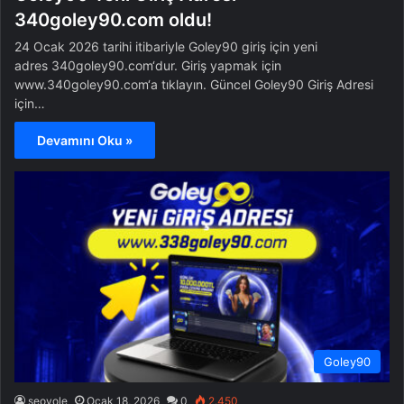
340goley90.com oldu!
24 Ocak 2026 tarihi itibariyle Goley90 giriş için yeni
adres 340goley90.com‘dur. Giriş yapmak için
www.340goley90.com‘a tıklayın. Güncel Goley90 Giriş Adresi
için…
Devamını Oku »
Goley90
seovole
Ocak 18, 2026
0
2.450