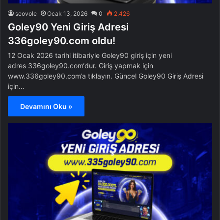
seovole
Ocak 13, 2026
0
2.426
Goley90 Yeni Giriş Adresi
336goley90.com oldu!
12 Ocak 2026 tarihi itibariyle Goley90 giriş için yeni
adres 336goley90.com‘dur. Giriş yapmak için
www.336goley90.com‘a tıklayın. Güncel Goley90 Giriş Adresi
için…
Devamını Oku »