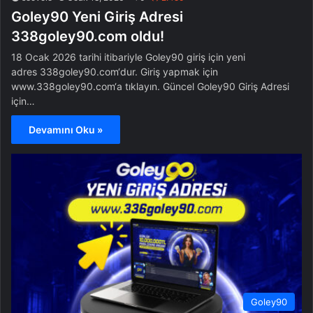
Goley90 Yeni Giriş Adresi
338goley90.com oldu!
18 Ocak 2026 tarihi itibariyle Goley90 giriş için yeni
adres 338goley90.com‘dur. Giriş yapmak için
www.338goley90.com‘a tıklayın. Güncel Goley90 Giriş Adresi
için…
Devamını Oku »
Goley90