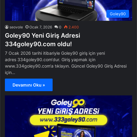
Goley90
seovole
Ocak 7, 2026
0
2.400
Goley90 Yeni Giriş Adresi
334goley90.com oldu!
7 Ocak 2026 tarihi itibariyle Goley90 giriş için yeni
adres 334goley90.com‘dur. Giriş yapmak için
www.334goley90.com‘a tıklayın. Güncel Goley90 Giriş Adresi
için…
Devamını Oku »