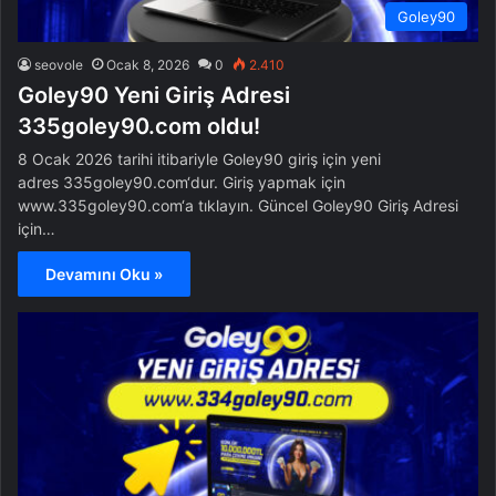
Goley90
seovole
Ocak 8, 2026
0
2.410
Goley90 Yeni Giriş Adresi
335goley90.com oldu!
8 Ocak 2026 tarihi itibariyle Goley90 giriş için yeni
adres 335goley90.com‘dur. Giriş yapmak için
www.335goley90.com‘a tıklayın. Güncel Goley90 Giriş Adresi
için…
Devamını Oku »