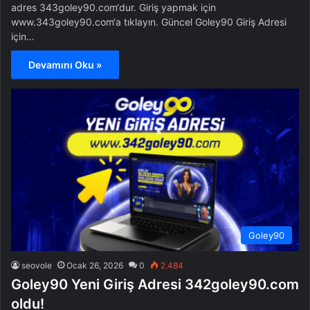
adres 343goley90.com‘dur. Giriş yapmak için
www.343goley90.com‘a tıklayın. Güncel Goley90 Giriş Adresi
için…
Devamını Oku »
Goley90
seovole
Ocak 26, 2026
0
2.484
Goley90 Yeni Giriş Adresi 342goley90.com
oldu!