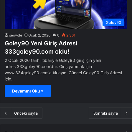
Goley90
seovole
Ocak 2, 2026
0
2.361
Goley90 Yeni Giriş Adresi
333goley90.com oldu!
2 Ocak 2026 tarihi itibariyle Goley90 giriş için yeni
adres 333goley90.com‘dur. Giriş yapmak için
www.334goley90.com‘a tıklayın. Güncel Goley90 Giriş Adresi
için…
Devamını Oku »
Önceki sayfa
Sonraki sayfa