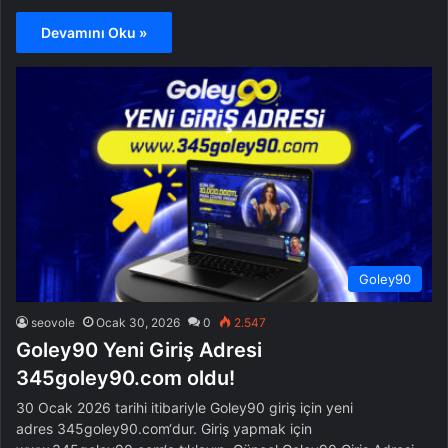
Devamını Oku »
Goley90
seovole
Ocak 30, 2026
0
2.547
Goley90 Yeni Giriş Adresi
345goley90.com oldu!
30 Ocak 2026 tarihi itibariyle Goley90 giriş için yeni
adres 345goley90.com‘dur. Giriş yapmak için