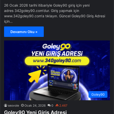
26 Ocak 2026 tarihi itibariyle Goley90 giriş için yeni
adres 342goley90.com‘dur. Giriş yapmak için
www.342goley90.com‘a tıklayın. Güncel Goley90 Giriş Adresi
için…
Devamını Oku »
Goley90
seovole
Ocak 24, 2026
0
2.467
Goley90 Yeni Giriş Adresi