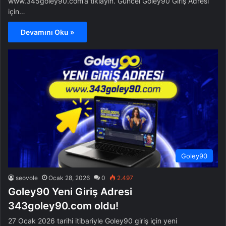
www.345goley90.com‘a tıklayın. Güncel Goley90 Giriş Adresi
için…
Devamını Oku »
Goley90
seovole
Ocak 28, 2026
0
2.497
Goley90 Yeni Giriş Adresi
343goley90.com oldu!
27 Ocak 2026 tarihi itibariyle Goley90 giriş için yeni