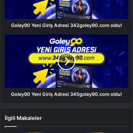
Goley90 Yeni Giriş Adresi 342goley90.com oldu!
Goley90 Yeni Giriş Adresi 345goley90.com oldu!
İlgili Makaleler