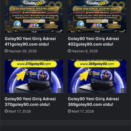
Goley90 Yeni Giriş Adresi
Goley90 Yeni Giriş Adresi
411goley90.com oldu!
402goley90.com oldu!
Haziran 29, 2026
Haziran 8, 2026
Goley90 Yeni Giriş Adresi
Goley90 Yeni Giriş Adresi
370goley90.com oldu!
369goley90.com oldu!
Mart 17, 2026
Mart 17, 2026