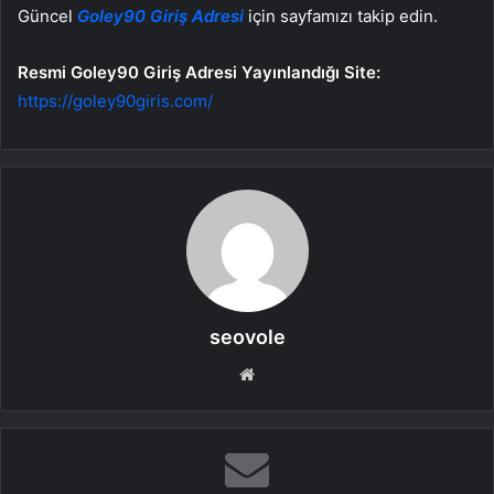
Güncel
Goley90 Giriş Adresi
için sayfamızı takip edin.
Resmi Goley90 Giriş Adresi Yayınlandığı Site:
https://goley90giris.com/
seovole
Web
sitesi