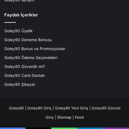
Goley90 İletişim
Faydalı İçerikler
Goley90 Üyelik
Goley90 Deneme Bonusu
Goley90 Bonus ve Promosyonlar
Goley90 Ödeme Seçenekleri
Goley90 Güvenilir mi?
Goley90 Canlı Destek
Goley90 Şikayet
Goley90
|
Goley90 Giriş
|
Goley90 Yeni Giriş
|
Goley90 Güncel
Giriş
|
Sitemap
|
Feed