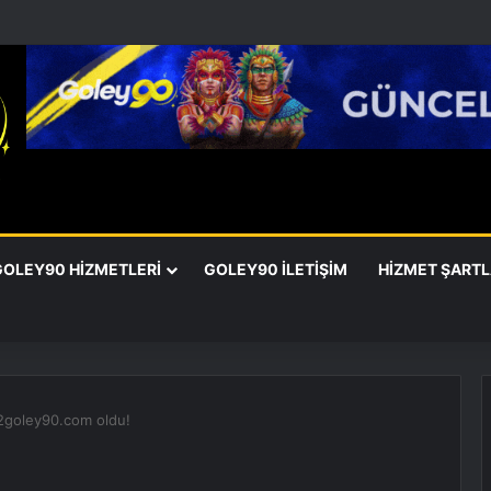
GOLEY90 HIZMETLERI
GOLEY90 İLETIŞIM
HIZMET ŞARTL
42goley90.com oldu!