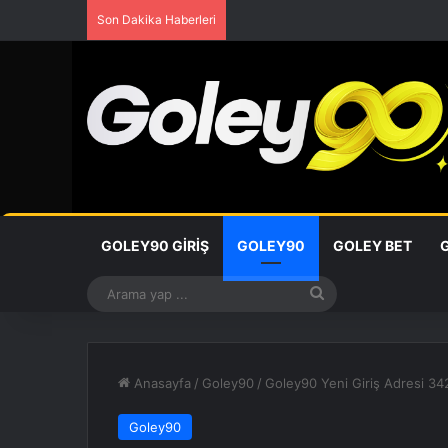
Son Dakika Haberleri
GOLEY90 GIRIŞ
GOLEY90
GOLEY BET
Arama
yap
...
Anasayfa
/
Goley90
/
Goley90 Yeni Giriş Adresi 3
Goley90