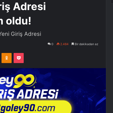
iş Adresi
 oldu!
ni Giriş Adresi
0
2.484
Bir dakikadan az
VKontakte
Odnoklassniki
Pocket