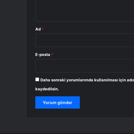
m
*
Ad
*
E-posta
*
Daha sonraki yorumlarımda kullanılması için adı
kaydedilsin.