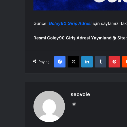
Güncel
Goley90 Giriş Adresi
için sayfamızı tak
Resmi Goley90 Giriş Adresi Yayınlandığı Site
Facebook
X
LinkedIn
Tumblr
Pint
Paylaş
seovole
Web
sitesi