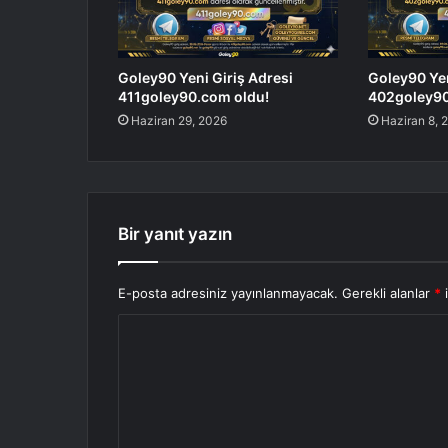
Goley90 Yeni Giriş Adresi
Goley90 Yen
411goley90.com oldu!
402goley90
Haziran 29, 2026
Haziran 8, 
Bir yanıt yazın
E-posta adresiniz yayınlanmayacak.
Gerekli alanlar
*
i
Y
o
r
u