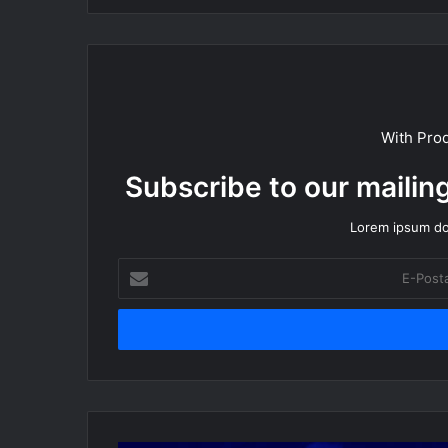
With Pro
Subscribe to our mailing
Lorem ipsum dol
E-
Posta
adresinizi
giriniz