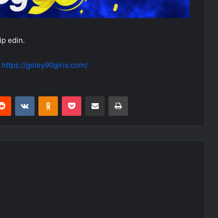
ip edin.
:
https://goley90giris.com/
erest
Reddit
VKontakte
Odnoklassniki
Pocket
E-Posta ile paylaş
Yazdır