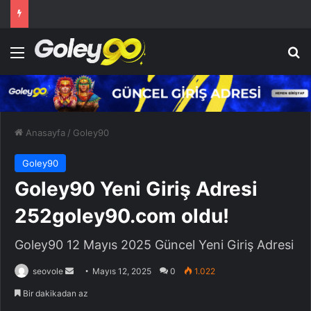
Menü
Ar
Anasayfa
/
Goley90
Goley90
Goley90 Yeni Giriş Adresi
252goley90.com oldu!
Goley90 12 Mayıs 2025 Güncel Yeni Giriş Adresi
Bir
seovole
Mayıs 12, 2025
0
1.022
e-
Bir dakikadan az
posta