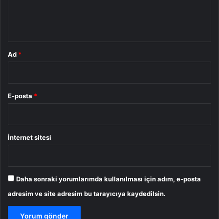
m
*
Ad
*
E-posta
*
İnternet sitesi
Daha sonraki yorumlarımda kullanılması için adım, e-posta
adresim ve site adresim bu tarayıcıya kaydedilsin.