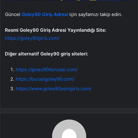
Güncel
Goley90 Giriş Adresi
için sayfamızı takip edin.
Resmi Goley90 Giriş Adresi Yayınlandığı Site:
https://goley90giris.com/
Diğer alternatif Goley90 giriş siteleri:
https://goley90dunyasi.com/
https://burasigoley90.com/
https://www.goley90yenigiris.com/