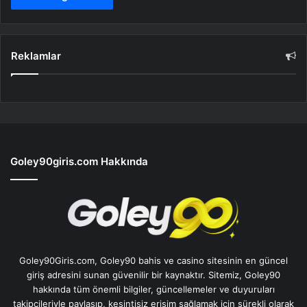
Reklamlar
Goley90giris.com Hakkında
Goley90Giris.com, Goley90 bahis ve casino sitesinin en güncel
giriş adresini sunan güvenilir bir kaynaktır. Sitemiz, Goley90
hakkında tüm önemli bilgiler, güncellemeler ve duyuruları
takipçileriyle paylaşıp, kesintisiz erişim sağlamak için sürekli olarak