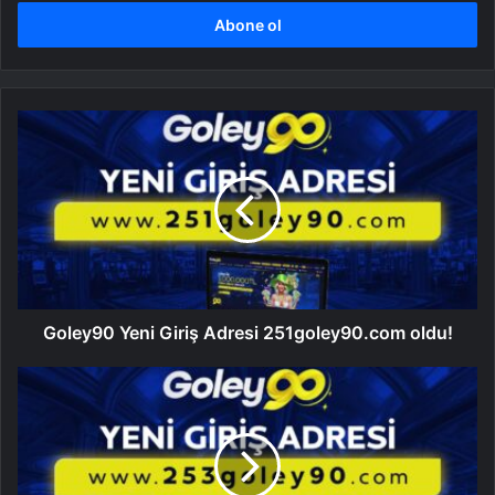
adresinizi
giriniz
Goley90 Yeni Giriş Adresi 251goley90.com oldu!