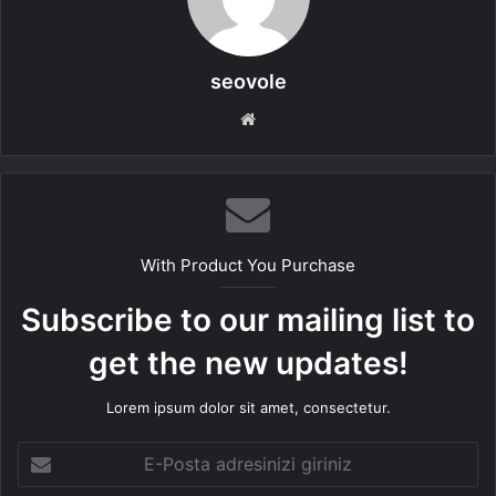
seovole
Web
sitesi
With Product You Purchase
Subscribe to our mailing list to
get the new updates!
Lorem ipsum dolor sit amet, consectetur.
E-
Posta