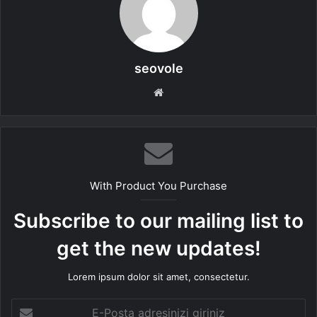
seovole
Web
sitesi
With Product You Purchase
Subscribe to our mailing list to
get the new updates!
Lorem ipsum dolor sit amet, consectetur.
E-