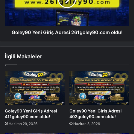
Goley90 Yeni Giriş Adresi 261goley90.com oldu!
İlgili Makaleler
Goley90 Yeni Giriş Adresi
Goley90 Yeni Giriş Adresi
411goley90.com oldu!
402goley90.com oldu!
Haziran 29, 2026
Haziran 8, 2026