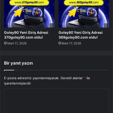
Goley90 Yeni Giriş Adresi
Goley90 Yeni Giriş Adresi
370goley90.com oldu!
369goley90.com oldu!
Mart 17, 2026
Mart 17, 2026
Bir yanıt yazın
E-posta adresiniz yayınlanmayacak.
Gerekli alanlar
*
ile
işaretlenmişlerdir
Y
o
r