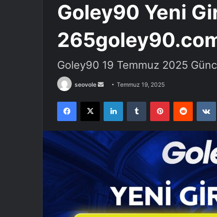
Goley90 Yeni Gir
265goley90.com
Goley90 19 Temmuz 2025 Güncel
Bir
seovole
Temmuz 19, 2025
e-
Facebook
X
LinkedIn
Tumblr
Pinterest
Reddit
posta
göndermek