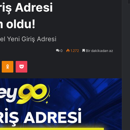
iş Adresi
 oldu!
 Yeni Giriş Adresi
0
1.272
Bir dakikadan az
VKontakte
Odnoklassniki
Pocket