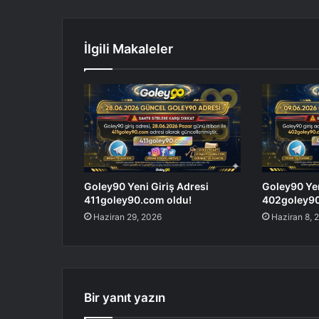
İlgili Makaleler
Goley90 Yeni Giriş Adresi
Goley90 Yen
411goley90.com oldu!
402goley90
Haziran 29, 2026
Haziran 8, 
Bir yanıt yazın