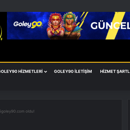
GOLEY90 HIZMETLERI
GOLEY90 İLETIŞIM
HIZMET ŞARTL
65goley90.com oldu!