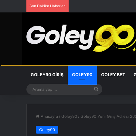
Son Dakika Haberleri
GOLEY90 GIRIŞ
GOLEY90
GOLEY BET
Arama
yap
...
Anasayfa
/
Goley90
/
Goley90 Yeni Giriş Adresi 2
Goley90