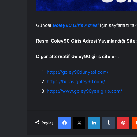
Güncel
Goley90 Giriş Adresi
için sayfamızı tak
Resmi Goley90 Giriş Adresi Yayınlandığı Site
Diğer alternatif Goley90 giriş siteleri:
https://goley90dunyasi.com/
https://burasigoley90.com/
https://www.goley90yenigiris.com/
Facebook
X
LinkedIn
Tumblr
Pint
Paylaş