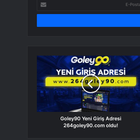
E-
Posta
adresinizi
giriniz
Goley90 Yeni Giriş Adresi
264goley90.com oldu!