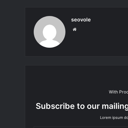
seovole
Web
sitesi
With Pro
Subscribe to our mailing
Lorem ipsum dol