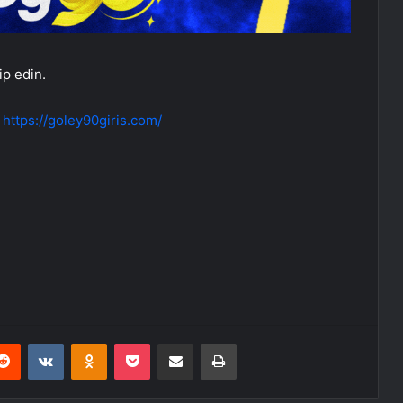
ip edin.
:
https://goley90giris.com/
erest
Reddit
VKontakte
Odnoklassniki
Pocket
E-Posta ile paylaş
Yazdır