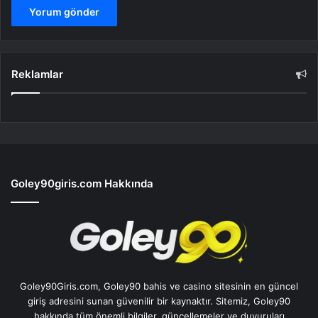
Reklamlar
Goley90giris.com Hakkında
Goley90Giris.com, Goley90 bahis ve casino sitesinin en güncel
giriş adresini sunan güvenilir bir kaynaktır. Sitemiz, Goley90
hakkında tüm önemli bilgiler, güncellemeler ve duyuruları