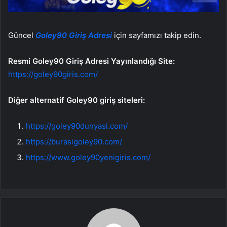
Güncel
Goley90 Giriş Adresi
için sayfamızı takip edin.
Resmi Goley90 Giriş Adresi Yayınlandığı Site:
https://goley90giris.com/
Diğer alternatif Goley90 giriş siteleri:
https://goley90dunyasi.com/
https://burasigoley90.com/
https://www.goley90yenigiris.com/