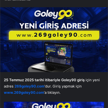
posta
göndermek
25 Temmuz 2025 tarihi itibariyle Goley90 giriş
için yeni
adres
269goley90.com
‘dur. Giriş yapmak için
www.269goley90.com
‘a tıklayın.