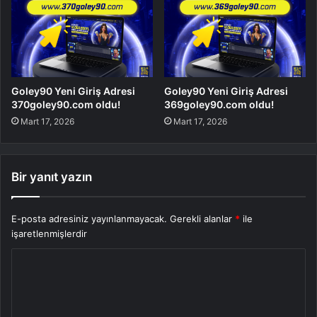
Goley90 Yeni Giriş Adresi
Goley90 Yeni Giriş Adresi
370goley90.com oldu!
369goley90.com oldu!
Mart 17, 2026
Mart 17, 2026
Bir yanıt yazın
E-posta adresiniz yayınlanmayacak.
Gerekli alanlar
*
ile
işaretlenmişlerdir
Y
o
r