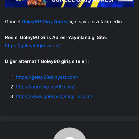
Güncel
Goley90 Giriş Adresi
için sayfamızı takip edin.
Resmi Goley90 Giriş Adresi Yayınlandığı Site:
https://goley90giris.com/
Diğer alternatif Goley90 giriş siteleri:
https://goley90dunyasi.com/
https://burasigoley90.com/
https://www.goley90yenigiris.com/