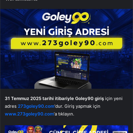
posta
göndermek
31 Temmuz 2025 tarihi itibariyle Goley90 giriş
için yeni
adres
273goley90.com
‘dur. Giriş yapmak için
www.273goley90.com
‘a tıklayın.