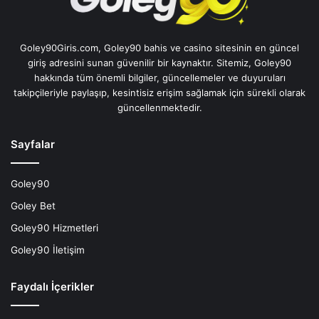
Goley90Giris.com, Goley90 bahis ve casino sitesinin en güncel
giriş adresini sunan güvenilir bir kaynaktır. Sitemiz, Goley90
hakkında tüm önemli bilgiler, güncellemeler ve duyuruları
takipçileriyle paylaşıp, kesintisiz erişim sağlamak için sürekli olarak
güncellenmektedir.
Sayfalar
Goley90
Goley Bet
Goley90 Hizmetleri
Goley90 İletişim
Faydalı İçerikler