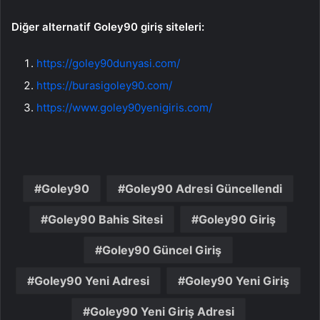
Diğer alternatif Goley90 giriş siteleri:
https://goley90dunyasi.com/
https://burasigoley90.com/
https://www.goley90yenigiris.com/
Goley90
Goley90 Adresi Güncellendi
Goley90 Bahis Sitesi
Goley90 Giriş
Goley90 Güncel Giriş
Goley90 Yeni Adresi
Goley90 Yeni Giriş
Goley90 Yeni Giriş Adresi