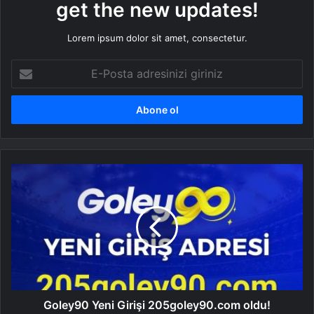
get the new updates!
Lorem ipsum dolor sit amet, consectetur.
E-
Posta
adresinizi
giriniz
Goley90 Yeni Girişi 205goley90.com oldu!