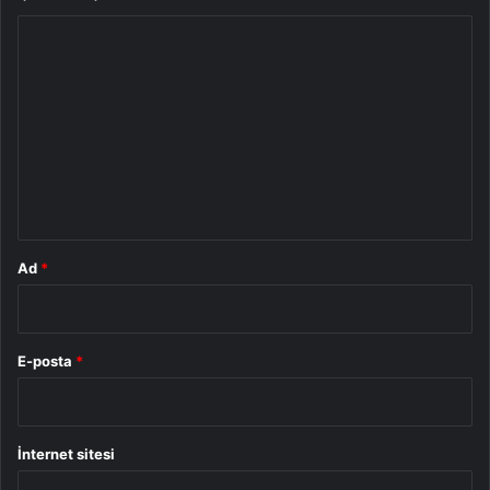
Y
o
r
u
m
*
Ad
*
E-posta
*
İnternet sitesi