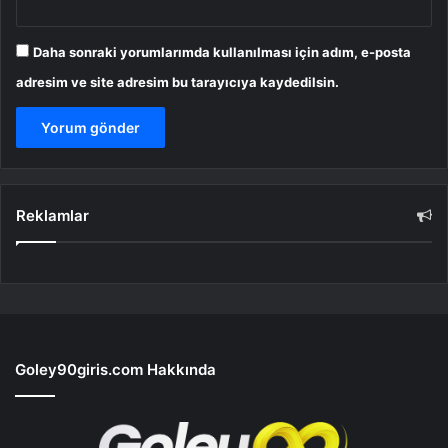
Daha sonraki yorumlarımda kullanılması için adım, e-posta
adresim ve site adresim bu tarayıcıya kaydedilsin.
Reklamlar
Goley90giris.com Hakkında