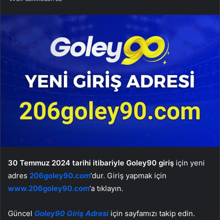
posta
göndermek
30 Temmuz 2024 tarihi itibariyle Goley90 giriş
için yeni
adres
206goley90.com
‘dur. Giriş yapmak için
www.206goley90.com
‘a tıklayın.
Güncel
Goley90 Giriş Adresi
için sayfamızı takip edin.