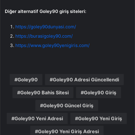
Diğer alternatif Goley90 giriş siteleri:
https://goley90dunyasi.com/
https://burasigoley90.com/
https://www.goley90yenigiris.com/
Goley90
Goley90 Adresi Güncellendi
Goley90 Bahis Sitesi
Goley90 Giriş
Goley90 Güncel Giriş
Goley90 Yeni Adresi
Goley90 Yeni Giriş
Goley90 Yeni Giriş Adresi