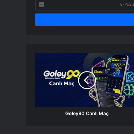
E-
Posta
adresinizi
giriniz
Goley90 Canlı Maç