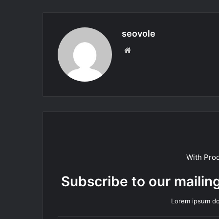
seovole
Web
sitesi
With Pro
Subscribe to our mailing
Lorem ipsum dol