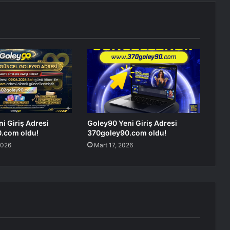
i Giriş Adresi
Goley90 Yeni Giriş Adresi
.com oldu!
370goley90.com oldu!
2026
Mart 17, 2026