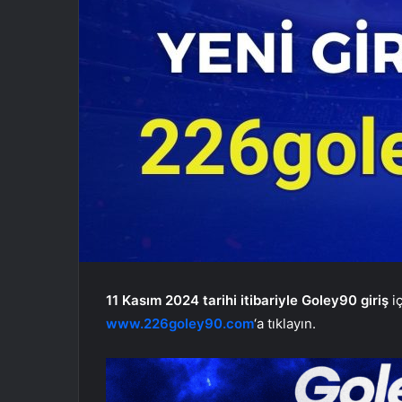
11 Kasım 2024 tarihi itibariyle Goley90 giriş
iç
www.226goley90.com
‘a tıklayın.