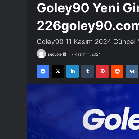
Goley90 Yeni Gir
226goley90.com
Goley90 11 Kasım 2024 Güncel Y
Bir
seovole
Kasım 11, 2024
e-
Facebook
X
LinkedIn
Tumblr
Pinterest
Reddit
posta
göndermek