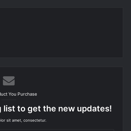
duct You Purchase
 list to get the new updates!
or sit amet, consectetur.